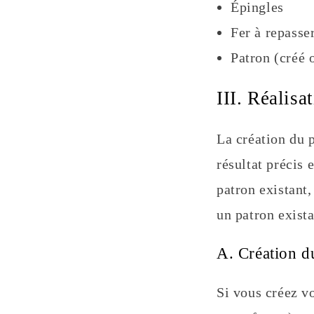
Épingles
Fer à repasse
Patron (créé 
III. Réalis
La création du p
résultat précis 
patron existant,
un patron exista
A. Création d
Si vous créez v