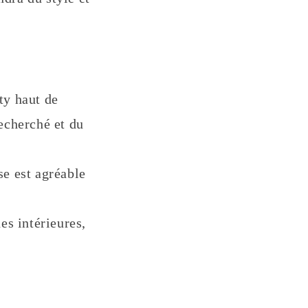
ity haut de
echerché et du
se est agréable
es intérieures,