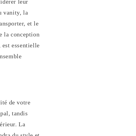
idérer leur
u vanity, la
ansporter, et le
e la conception
 est essentielle
 ensemble
ité de votre
pal, tandis
érieur. La
ndra du style et