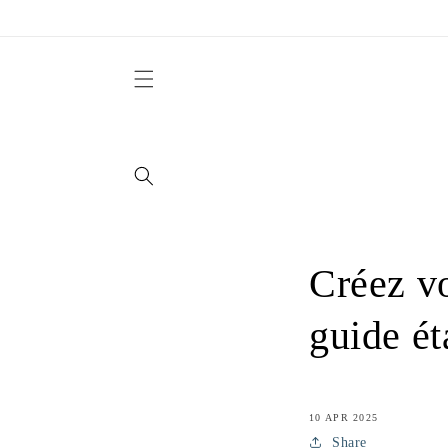
et
passer
au
contenu
Créez vo
guide ét
10 APR 2025
Share