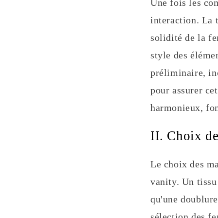
Une fois les com
interaction. La 
solidité de la f
style des éléme
préliminaire, in
pour assurer ce
harmonieux, fon
II. Choix d
Le choix des ma
vanity. Un tissu
qu'une doublure 
sélection des fe