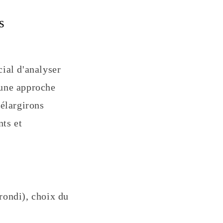
s
cial d'analyser
 une approche
élargirons
nts et
rondi), choix du