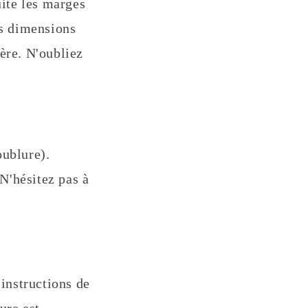
uite les marges
es dimensions
ère. N'oubliez
.
oublure).
 N'hésitez pas à
 instructions de
ure est