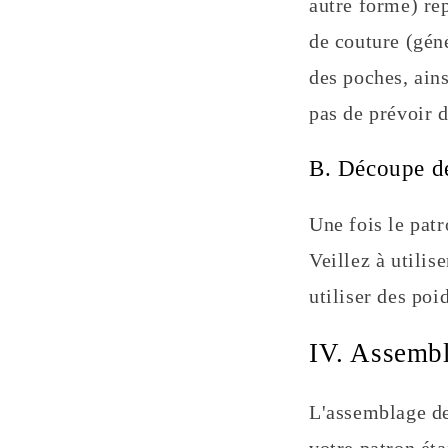
autre forme) rep
de couture (gén
des poches, ain
pas de prévoir d
B. Découpe de
Une fois le patr
Veillez à utilis
utiliser des poi
IV. Assembl
L'assemblage des
votre patron ét