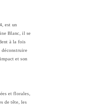
, est un
ne Blanc, il se
ent à la fois
s déconstruire
 impact et son
es et florales,
s de tête, les