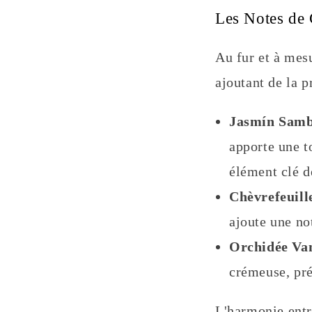
Les Notes de
Au fur et à mes
ajoutant de la p
Jasmín Samb
apporte une t
élément clé d
Chèvrefeuille
ajoute une no
Orchidée Van
crémeuse, pré
L'harmonie entr