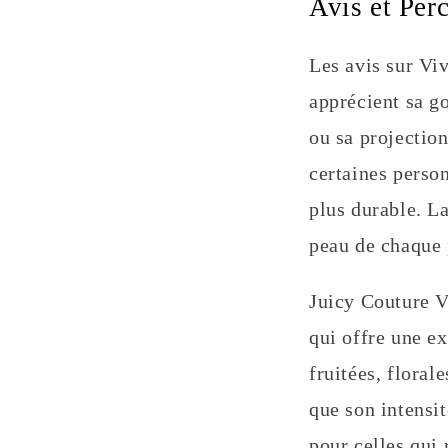
Avis et Per
Les avis sur Vi
apprécient sa go
ou sa projection
certaines perso
plus durable. L
peau de chaque 
Juicy Couture V
qui offre une e
fruitées, floral
que son intensit
pour celles qui