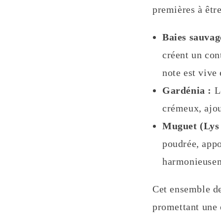
premières à êtr
Baies sauvag
créent un con
note est vive 
Gardénia :
Le
crémeux, ajou
Muguet (Lys 
poudrée, appo
harmonieuseme
Cet ensemble de
promettant une 