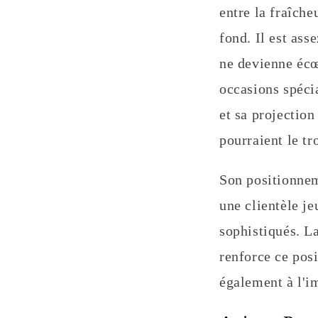
entre la fraîche
fond. Il est ass
ne devienne écœ
occasions spécia
et sa projection
pourraient le tr
Son positionnem
une clientèle j
sophistiqués. L
renforce ce pos
également à l'i