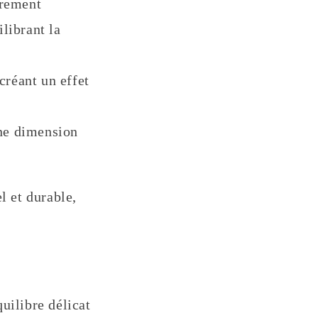
èrement
librant la
réant un effet
une dimension
l et durable,
uilibre délicat