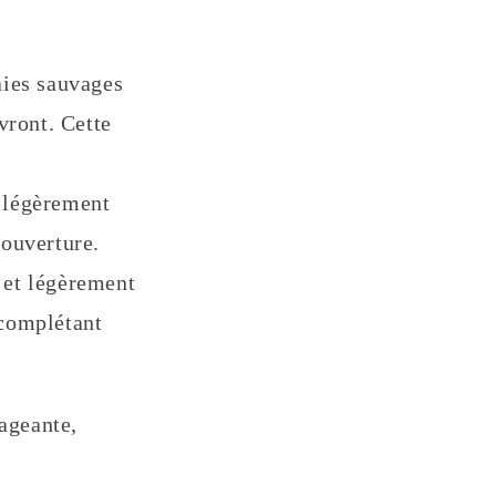
aies sauvages
vront. Cette
t légèrement
'ouverture.
 et légèrement
 complétant
ageante,