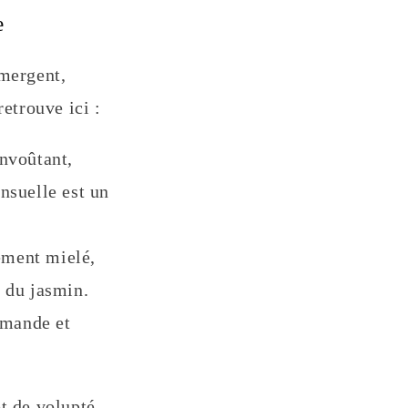
e
émergent,
etrouve ici :
nvoûtant,
nsuelle est un
ement mielé,
e du jasmin.
rmande et
t de volupté,