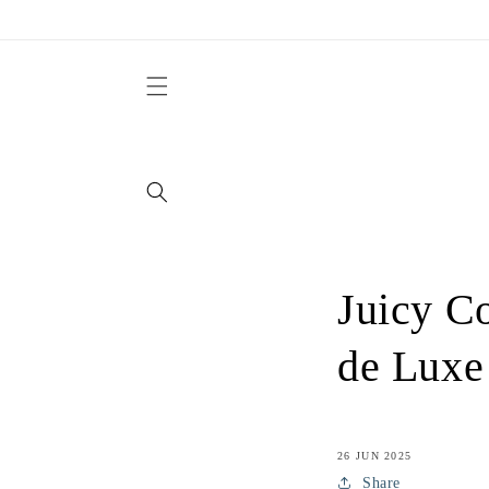
et
passer
au
contenu
Juicy C
de Luxe
26 JUN 2025
Share