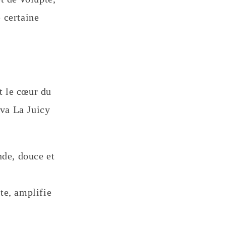
 certaine
t le cœur du
iva La Juicy
de, douce et
te, amplifie