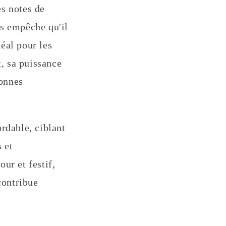
es notes de
es empêche qu'il
éal pour les
t, sa puissance
sonnes
rdable, ciblant
 et
ur et festif,
contribue