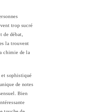
personnes
uvent trop sucré
t de débat,
es la trouvent
a chimie de la
et sophistiqué
 unique de notes
sensuel. Bien
intéressante
ne touche de