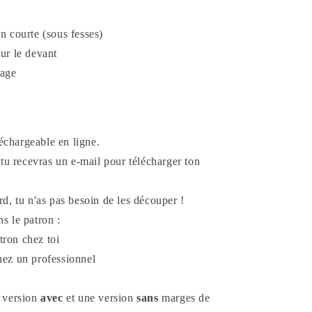
n courte (sous fesses)
ur le devant
nage
échargeable en ligne.
u recevras un e-mail pour télécharger ton
rd, tu n'as pas besoin de les découper !
s le patron :
tron chez toi
hez un professionnel
e version
avec
et une version
sans
marges de