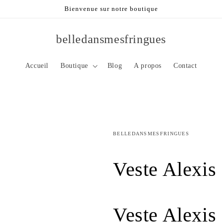
Bienvenue sur notre boutique
belledansmesfringues
Accueil
Boutique
Blog
A propos
Contact
BELLEDANSMESFRINGUES
rir
rir
ia
Veste Alexis
rir
ia
s
rir
ia
s
être
ale
rir
ia
s
être
ale
Veste Alexis
ia
s
être
ale