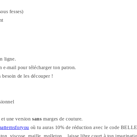
sous fesses)
nt
n ligne.
 e-mail pour télécharger ton patron.
as besoin de les découper !
sionnel
et une version
sans
marges de couture.
patternsforyou
où tu auras 10% de réduction avec le code 
oton, viscose, maille, molleton... laisse libre court à ton imaginati