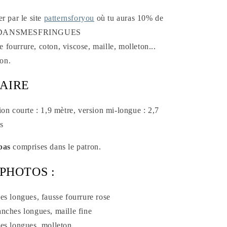
r par le site
patternsforyou
où tu auras 10% de
ELLEDANSMESFRINGUES
se fourrure, coton, viscose, maille, molleton...
ion.
AIRE
on courte : 1,9 mètre, version mi-longue : 2,7
s
pas
comprises dans le patron.
PHOTOS :
es longues, fausse fourrure rose
nches longues, maille fine
es longues, molleton