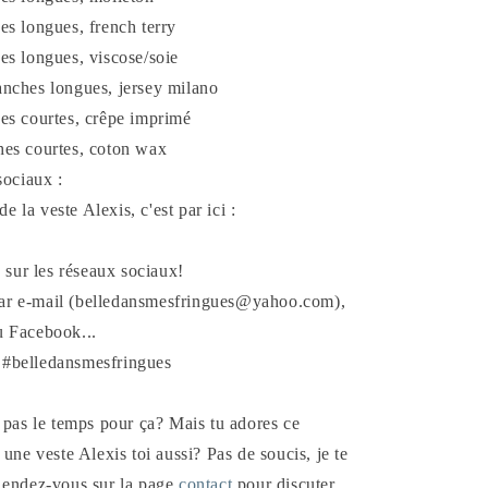
es longues, french terry
es longues, viscose/soie
anches longues, jersey milano
es courtes, crêpe imprimé
hes courtes, coton wax
 sociaux :
de la veste Alexis, c'est par ici :
s sur les réseaux sociaux!
r e-mail (
belledansmesfringues@yahoo.com
),
u Facebook...
is #belledansmesfringues
s pas le temps pour ça? Mais tu adores ce
une veste Alexis toi aussi? Pas de soucis, je te
 Rendez-vous sur la page
contact
pour discuter