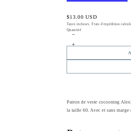
s
être
ale
être
ale
Prix
$13.00 USD
habituel
Taxes incluses. Frais d'expédition calcul
Quantité
Réduire
la
Augmenter
quantité
la
A
de
quantité
Veste
de
Alexis
Veste
Alexis
Patron de veste cocooning Alexi
la taille 60. Avec et sans marge